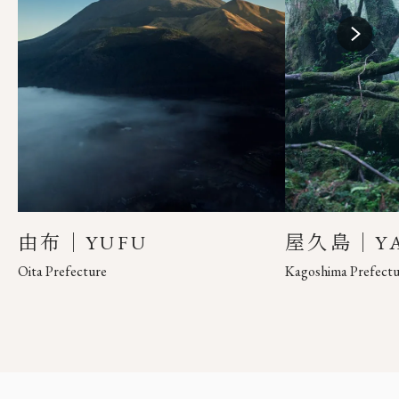
EN
JP
由布｜YUFU
屋久島｜YA
Oita Prefecture
Kagoshima Prefectu
Close main menu