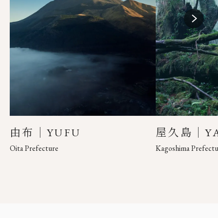
EN
JP
由布｜YUFU
屋久島｜YA
Oita Prefecture
Kagoshima Prefectu
Close main menu